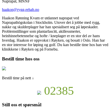
Naprapat, MNNF
haakon@rygg-rehab.no
Haakon Rønning Kvam er utdannet naprapat ved
Naprapathögskolan i Stockholm. Utover det å jobbe med rygg,
nakke og skulderplager har han spesialisert seg på løpeskader.
Problemstillinger som plantarfascitt, akillessmerter,
beinhinnebetennelse og hofte / kneplager er en stor del av hans
hverdag. Haakon er oppvokst i Røyken, og bosatt i Oslo. Han har
en stor interesse for løping og golf. Du kan bestille time hos han ved
klinikkene i Røyken og på Fornebu.
Bestill time hos oss
Bestill time på nett ↓
02385
Still oss et spørsmål