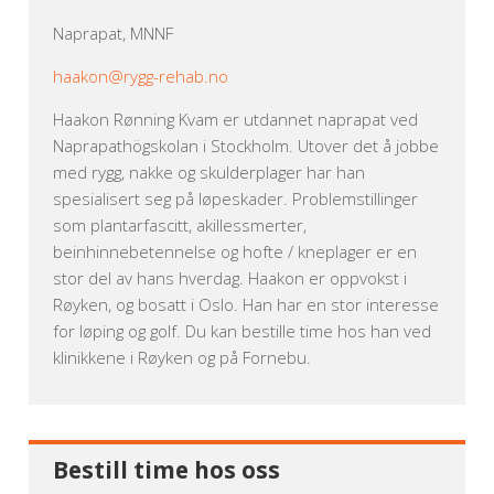
Naprapat, MNNF
haakon@rygg-rehab.no
Haakon Rønning Kvam er utdannet naprapat ved
Naprapathögskolan i Stockholm. Utover det å jobbe
med rygg, nakke og skulderplager har han
spesialisert seg på løpeskader. Problemstillinger
som plantarfascitt, akillessmerter,
beinhinnebetennelse og hofte / kneplager er en
stor del av hans hverdag. Haakon er oppvokst i
Røyken, og bosatt i Oslo. Han har en stor interesse
for løping og golf. Du kan bestille time hos han ved
klinikkene i Røyken og på Fornebu.
Bestill time hos oss