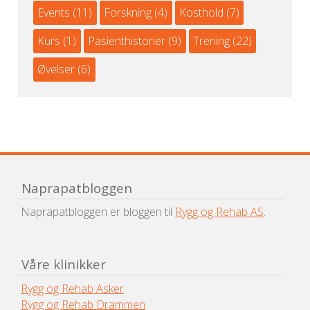
Events
(11)
Forskning
(4)
Kosthold
(7)
Kurs
(1)
Pasienthistorier
(9)
Trening
(22)
Øvelser
(6)
Naprapatbloggen
Naprapatbloggen er bloggen til
Rygg og Rehab AS
.
Våre klinikker
Rygg og Rehab Asker
Rygg og Rehab Drammen