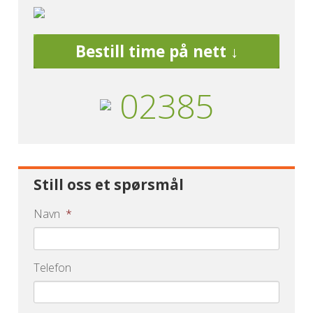
Bestill time på nett ↓
02385
Still oss et spørsmål
Navn
*
Telefon