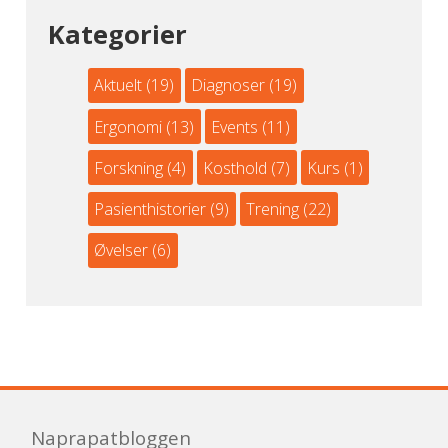
Kategorier
Aktuelt
(19)
Diagnoser
(19)
Ergonomi
(13)
Events
(11)
Forskning
(4)
Kosthold
(7)
Kurs
(1)
Pasienthistorier
(9)
Trening
(22)
Øvelser
(6)
Naprapatbloggen