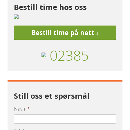
Bestill time hos oss
Bestill time på nett ↓
02385
Still oss et spørsmål
Navn
*