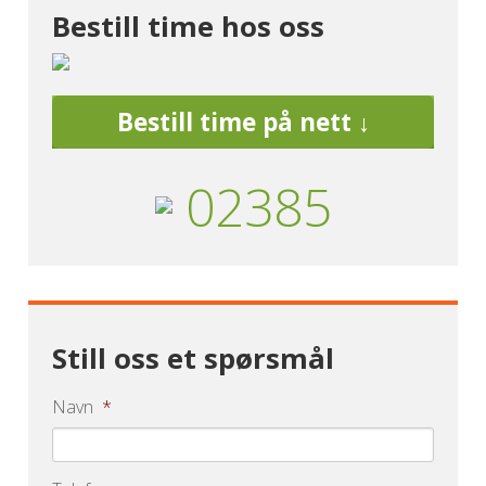
Bestill time hos oss
Bestill time på nett ↓
02385
Still oss et spørsmål
Navn
*