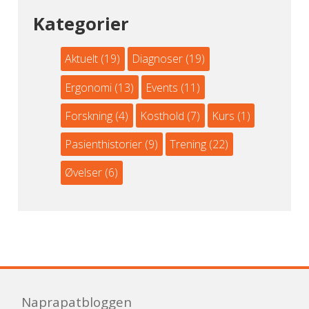
Kategorier
Aktuelt
(19)
Diagnoser
(19)
Ergonomi
(13)
Events
(11)
Forskning
(4)
Kosthold
(7)
Kurs
(1)
Pasienthistorier
(9)
Trening
(22)
Øvelser
(6)
Naprapatbloggen