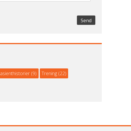
Send
asienthistorier
(9)
Trening
(22)