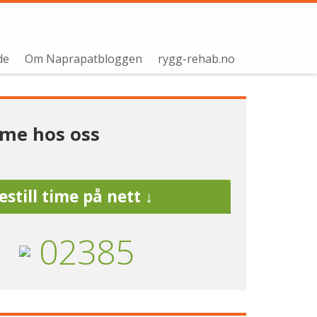
de
Om Naprapatbloggen
rygg-rehab.no
time hos oss
estill time på nett ↓
02385