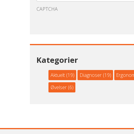
CAPTCHA
Kategorier
Aktuelt
(19)
Diagnoser
(19)
Ergonom
Øvelser
(6)