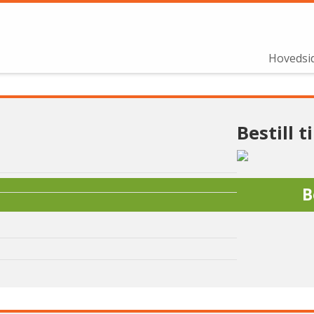
Hovedsi
Bestill 
B