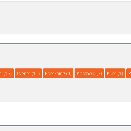
i
(13)
Events
(11)
Forskning
(4)
Kosthold
(7)
Kurs
(1)
P