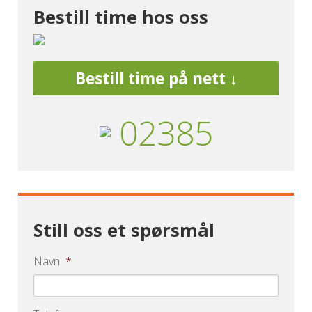
Bestill time hos oss
Bestill time på nett ↓
02385
Still oss et spørsmål
Navn
*