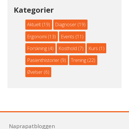
Kategorier
Aktuelt
(19)
Diagnoser
(19)
Ergonomi
(13)
Events
(11)
Forskning
(4)
Kosthold
(7)
Kurs
(1)
Pasienthistorier
(9)
Trening
(22)
Øvelser
(6)
Naprapatbloggen