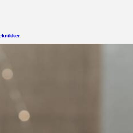
eknikker
.