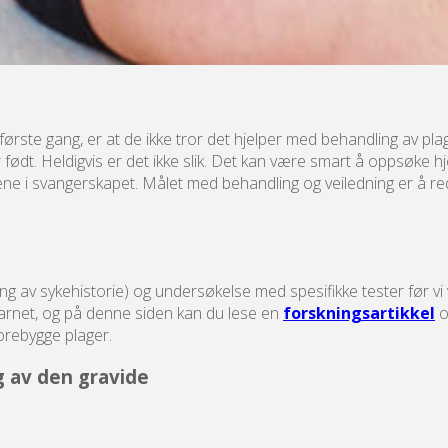
 første gang, er at de ikke tror det hjelper med behandling av 
ødt. Heldigvis er det ikke slik. Det kan være smart å oppsøke hjelp 
ene i svangerskapet. Målet med behandling og veiledning er å r
g av sykehistorie) og undersøkelse med spesifikke tester før vi 
arnet, og på denne siden kan du lese en
forskningsartikkel
o
forebygge plager.
g av den gravide