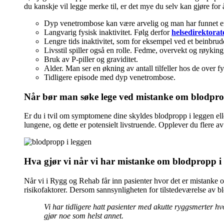
du kanskje vil legge merke til, er det mye du selv kan gjøre for
Dyp venetrombose kan være arvelig og man har funnet en
Langvarig fysisk inaktivitet. Følg derfor
helsedirektorat
Lengre tids inaktivitet, som for eksempel ved et beinbrud
Livsstil spiller også en rolle. Fedme, overvekt og røyking 
Bruk av P-piller og graviditet.
Alder. Man ser en økning av antall tilfeller hos de over fyl
Tidligere episode med dyp venetrombose.
Når bør man søke lege ved mistanke om blodpro
Er du i tvil om symptomene dine skyldes blodpropp i leggen eller
lungene, og dette er potensielt livstruende. Opplever du flere a
Hva gjør vi når vi har mistanke om blodpropp i
Når vi i Rygg og Rehab får inn pasienter hvor det er mistanke om
risikofaktorer. Dersom sannsynligheten for tilstedeværelse av bl
Vi har tidligere hatt pasienter med akutte ryggsmerter hv
gjør noe som helst annet.