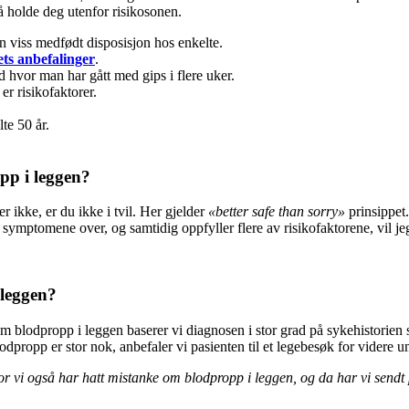
 å holde deg utenfor risikosonen.
 viss medfødt disposisjon hos enkelte.
ets anbefalinger
.
d hvor man har gått med gips i flere uker.
er risikofaktorer.
te 50 år.
pp i leggen?
 ikke, er du ikke i tvil. Her gjelder
«better safe than sorry»
prinsippet.
v symptomene over, og samtidig oppfyller flere av risikofaktorene, vil je
 leggen?
 blodpropp i leggen baserer vi diagnosen i stor grad på sykehistorien sa
odpropp er stor nok, anbefaler vi pasienten til et legebesøk for videre u
or vi også har hatt mistanke om blodpropp i leggen, og da har vi sendt 