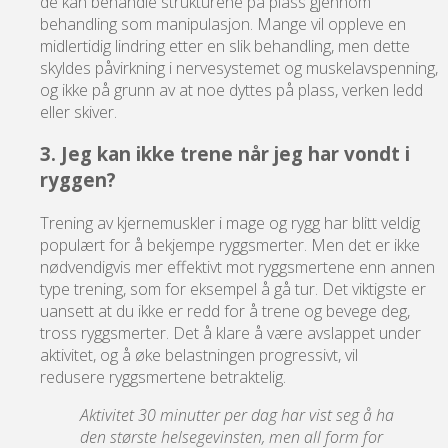
de kan behandle strukturene på plass gjennom
behandling som manipulasjon. Mange vil oppleve en
midlertidig lindring etter en slik behandling, men dette
skyldes påvirkning i nervesystemet og muskelavspenning,
og ikke på grunn av at noe dyttes på plass, verken ledd
eller skiver.
3. Jeg kan ikke trene når jeg har vondt i
ryggen?
Trening av kjernemuskler i mage og rygg har blitt veldig
populært for å bekjempe ryggsmerter. Men det er ikke
nødvendigvis mer effektivt mot ryggsmertene enn annen
type trening, som for eksempel å gå tur. Det viktigste er
uansett at du ikke er redd for å trene og bevege deg,
tross ryggsmerter. Det å klare å være avslappet under
aktivitet, og å øke belastningen progressivt, vil
redusere ryggsmertene betraktelig.
Aktivitet 30 minutter per dag har vist seg å ha
den største helsegevinsten, men all form for