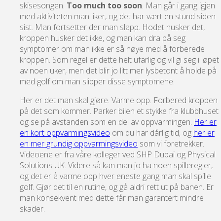
skisesongen.
Too much too soon
. Man går i gang igjen
med aktiviteten man liker, og det har vært en stund siden
sist. Man fortsetter der man slapp. Hodet husker det,
kroppen husker det ikke, og man kan dra på seg
symptomer om man ikke er så nøye med å forberede
kroppen. Som regel er dette helt ufarlig og vil gi seg i løpet
av noen uker, men det blir jo litt mer lysbetont å holde på
med golf om man slipper disse symptomene.
Her er det man skal gjøre. Varme opp. Forbered kroppen
på det som kommer. Parker bilen et stykke fra klubbhuset
og se på avstanden som en del av oppvarmingen.
Her er
en kort oppvarmingsvideo
om du har dårlig tid, og
her er
en mer grundig oppvarmingsvideo
som vi foretrekker.
Videoene er fra våre kolleger ved SHP Dubai og Physical
Solutions UK. Videre så kan man jo ha noen spilleregler,
og det er å varme opp hver eneste gang man skal spille
golf. Gjør det til en rutine, og gå aldri rett ut på banen. Er
man konsekvent med dette får man garantert mindre
skader.