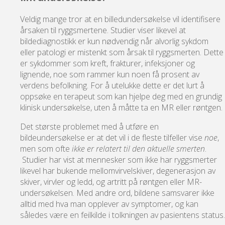
Veldig mange tror at en billedundersøkelse vil identifisere
årsaken til ryggsmertene. Studier viser likevel at
bildediagnostikk er kun nødvendig når alvorlig sykdom
eller patologi er mistenkt som årsak til ryggsmerten. Dette
er sykdommer som kreft, frakturer, infeksjoner og
lignende, noe som rammer kun noen få prosent av
verdens befolkning. For å utelukke dette er det lurt å
oppsøke en terapeut som kan hjelpe deg med en grundig
klinisk undersøkelse, uten å måtte ta en MR eller røntgen.
Det største problemet med å utføre en
bildeundersøkelse er at det vil i de fleste tilfeller vise
noe
,
men som ofte
ikke er relatert til den aktuelle smerten
.
Studier har vist at mennesker som ikke har ryggsmerter
likevel har bukende mellomvirvelskiver, degenerasjon av
skiver, virvler og ledd, og artritt på røntgen eller MR-
undersøkelsen. Med andre ord, bildene samsvarer ikke
alltid med hva man opplever av symptomer, og kan
således være en feilkilde i tolkningen av pasientens status.