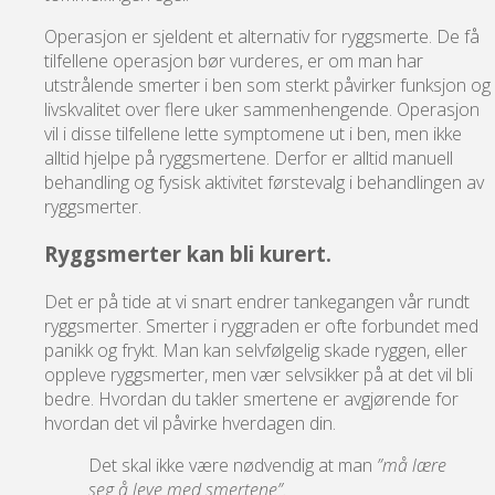
Operasjon er sjeldent et alternativ for ryggsmerte. De få
tilfellene operasjon bør vurderes, er om man har
utstrålende smerter i ben som sterkt påvirker funksjon og
livskvalitet over flere uker sammenhengende. Operasjon
vil i disse tilfellene lette symptomene ut i ben, men ikke
alltid hjelpe på ryggsmertene. Derfor er alltid manuell
behandling og fysisk aktivitet førstevalg i behandlingen av
ryggsmerter.
Ryggsmerter kan bli kurert.
Det er på tide at vi snart endrer tankegangen vår rundt
ryggsmerter. Smerter i ryggraden er ofte forbundet med
panikk og frykt. Man kan selvfølgelig skade ryggen, eller
oppleve ryggsmerter, men vær selvsikker på at det vil bli
bedre. Hvordan du takler smertene er avgjørende for
hvordan det vil påvirke hverdagen din.
Det skal ikke være nødvendig at man
”må lære
seg å leve med smertene”.