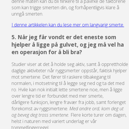
denne måten kan du bli flinkere til å påvirke de faktorene
som kan trigge smerten din, og forhåpentligvis klare å
unngå smerten.
I denne artikkelen kan du lese mer om langvarig smerte.
5. Når jeg får vondt er det eneste som
hjelper å ligge på gulvet, og jeg må vel ha
en operasjon for å bli bra?
Studier viser at det å holde seg aktiv, samt å opprettholde
daglige aktiviteter når ryggsmerter oppstår, faktisk hjelper
mot smertene. Det fører til raskere tilbakegang til
normalen, i motsetning til å legge seg ned og ta det med
ro. Hvile kan nok initialt lette smertene noe, men å ligge
over lengre tid er forbundet med mer smerte,
dårligere funksjon, lengre fravær fra jobb, samt forlenget
forekomst av ryggsmertene.
Med andre ord; kom deg ut
og beveg deg tross smertene.
Flere korte turer om dagen,
helst i naturen med variert underlag er vår
tommelfingerregel.