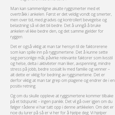
Man kan sammenligne akutte ryggsmerter med et
overtråkk i ankelen. Først er det veldig vondt og smerter,
men over tid, med gradvis og kontrollert bevegelse og
belastning så vil det bli bedre. Det å unngå å bruke
ankelen vil ikke bedre den, og det samme gjelder for
ryggen.
Det er også viktig at man tar hensyn til de faktorerene
som kan spille inn på ryggsmertene. Det å kunne sette
seg personlige mål, påvirke relevante faktorer som livsstil
og helse, delta i aktiviteter man liker, avspenning, mindre
stress på jobb, bedre sosialt liv med familie og venner –
alt dette er viktig for bedring av ryggsmertene. Det er
derfor viktig at man tar grep om plagene og endrer de i en
positiv retning.
Og om du skulle oppleve at ryggsmertene kommer tilbake
på et tidspunkt – ingen panikk. Det vil gå over igjen om du
følger rådene vi har tatt opp i denne artikkelen. Om det er
noe du lurer på så er vi her for å hjelpe deg. Vi hjelper