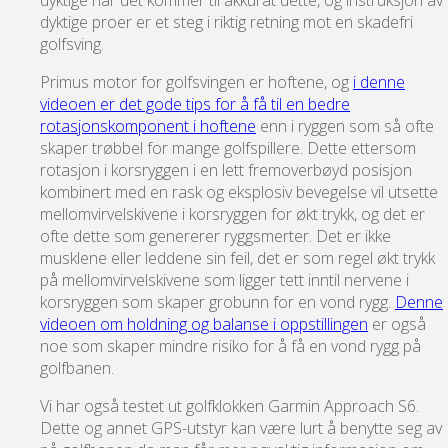
dyktige når det kommer til akkurat dette, og instruksjon av
dyktige proer er et steg i riktig retning mot en skadefri
golfsving.
Primus motor for golfsvingen er hoftene, og
i denne
videoen er det gode tips for å få til en bedre
rotasjonskomponent i hoftene
enn i ryggen som så ofte
skaper trøbbel for mange golfspillere. Dette ettersom
rotasjon i korsryggen i en lett fremoverbøyd posisjon
kombinert med en rask og eksplosiv bevegelse vil utsette
mellomvirvelskivene i korsryggen for økt trykk, og det er
ofte dette som genererer ryggsmerter. Det er ikke
musklene eller leddene sin feil, det er som regel økt trykk
på mellomvirvelskivene som ligger tett inntil nervene i
korsryggen som skaper grobunn for en vond rygg.
Denne
videoen om holdning og balanse i oppstillingen
er også
noe som skaper mindre risiko for å få en vond rygg på
golfbanen.
Vi har også testet ut golfklokken Garmin Approach S6.
Dette og annet GPS-utstyr kan være lurt å benytte seg av