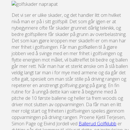
Det vi ser er ulike skader, og det handler litt om hvilket
nivå man er på i sitt golfspill. Det som går igjen er at
nybegynnere ofte får skader grunnet dårlig teknikk, og
bedre golfspillere får skader på grunn av overbelastning.
Det som kan gjøre kroppen mer skadefri er om man har
mer frihet i golfsvingen. Får man golfkøllen til å gjøre
jobben ved å svinge med en mer frihet i golfsvingen og
flytte energien mot målet, vil balltreffet bli bedre og ballen
går mer rett. Når man har et sterkt ønske om å slå ballen
veldig langt tar man i for mye med armene og da går det
ofte galt, spesielt om man står stille på driving rangen og
repeterer en anstrengt golfsving gang på gang. En fin
rutine for å unngå dette kan være å begynne med å
pitche de 10 første ballene og heller ta frem woods og
driver mot slutten av oppvarmingen. Da får man en litt
mer rolig start og friheten i golfsvingen speiles gjennom
oppvarmingen på driving rangen. Proene Kjetil Terjesen,
Simon Page og Eivind Jordell ved
Ballerud Golfklubb
er