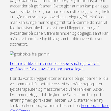
på golfbanen da man får mer nøyaktig informasjon om
avstander på golfbanen. Dette gjør at man kan planlegge
spillet sitt bedre, og når man da benytter seg av riktig kølle
unngår man som regel overbelastning og feil teknikk da
man kan svinge mer rolig og fritt for å komme dit man vil.
Klokken viser ikke bare avstand til flagget, men også
avstander på banen, frem til hinder og doglegs, samt kan
måle avstand fra slag til slag samt holde oversikt over
scorekort.
I denne artikkelen kan du lese spørsmål og svar om
golfskader fra en av våre naprapatkolleger.
Har du vondt i ryggen etter en runde på golfbanen er du
velkommen til å kontakte oss. Vi har både naprapater,
fysioterapeuter og massører ved våre klinikker i Asker,
Drammen, Heggedal, Røyken og Sætre som har god
erfaring med golfskader. Høsten 2015 starter vi en ny
klinikk på Fornebu, nærmere bestemt på
Fornebu Indoor