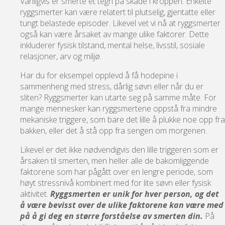
Vanligvis er smerte et tegn på skade i kroppen. Enkelte
ryggsmerter kan være relatert til plutselig, gjentatte eller
tungt belastede episoder. Likevel vet vi nå at ryggsmerter
også kan være årsaket av mange ulike faktorer. Dette
inkluderer fysisk tilstand, mental helse, livsstil, sosiale
relasjoner, arv og miljø.
Har du for eksempel opplevd å få hodepine i
sammenheng med stress, dårlig søvn eller når du er
sliten? Ryggsmerter kan utarte seg på samme måte. For
mange mennesker kan ryggsmertene oppstå fra mindre
mekaniske triggere, som bare det lille å plukke noe opp fra
bakken, eller det å stå opp fra sengen om morgenen.
Likevel er det ikke nødvendigvis den lille triggeren som er
årsaken til smerten, men heller alle de bakomliggende
faktorene som har pågått over en lengre periode, som
høyt stressnivå kombinert med for lite søvn eller fysisk
aktivitet.
Ryggsmerten er unik for hver person, og det
å være bevisst over de ulike faktorene kan være med
på å gi deg en større forståelse av smerten din.
På