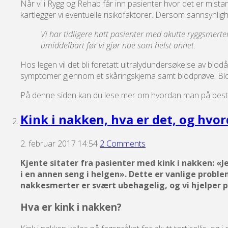
Når vi i Rygg og Rehab får inn pasienter hvor det er mista
kartlegger vi eventuelle risikofaktorer. Dersom sannsynlig
Vi har tidligere hatt pasienter med akutte ryggsmerte
umiddelbart før vi gjør noe som helst annet.
Hos legen vil det bli foretatt ultralydundersøkelse av blo
symptomer gjennom et skåringskjema samt blodprøve. Blod
På denne siden kan du lese mer om hvordan man på best
Kink i nakken, hva er det, og hvor
2. februar 2017 14:54
2 Comments
Kjente sitater fra pasienter med kink i nakken: «J
i en annen seng i helgen». Dette er vanlige problem
nakkesmerter er svært ubehagelig, og vi hjelper p
Hva er kink i nakken?