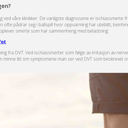
ggen?
g ved våre klinikker. De vanligste diagnosene er ischiassmerte fr
an ofte pådrar seg i ballspill hvor oppvarming har uteblitt, b
n opplever smerte som har sammenheng med belastning.
fot
.
tning fra DVT. Ved ischiassmerter som følge av irritasjon av nerv
om kan minne litt om symptomene man ser ved DVT som beskrevet ov