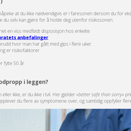
)
 påpeke at du ikke nødvendigvis er i faresonen dersom du for ekse
e du selv kan gjøre for å holde deg utenfor risikosonen.
et en viss medfødt disposisjon hos enkelte.
oratets anbefalinger
.
brudd hvor man har gått med gips i flere uker.
ng er risikofaktorer.
r fylte 50 år.
odpropp i leggen?
ler ikke, er du ikke i tvil. Her gjelder
«better safe than sorry»
pri
 Opplever du flere av symptomene over, og samtidig oppfyller fler