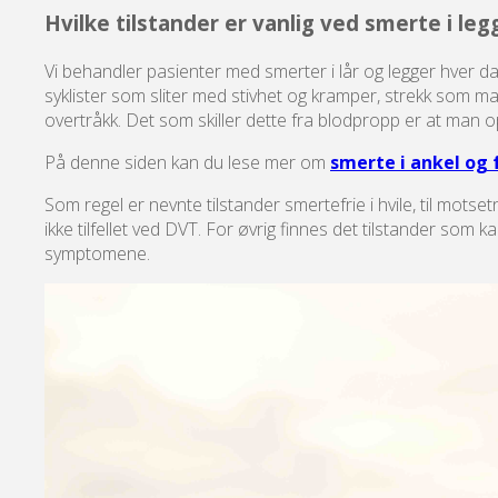
Hvilke tilstander er vanlig ved smerte i le
Vi behandler pasienter med smerter i lår og legger hver da
syklister som sliter med stivhet og kramper, strekk som m
overtråkk. Det som skiller dette fra blodpropp er at ma
På denne siden kan du lese mer om
smerte i ankel og 
Som regel er nevnte tilstander smertefrie i hvile, til motse
ikke tilfellet ved DVT. For øvrig finnes det tilstander s
symptomene.