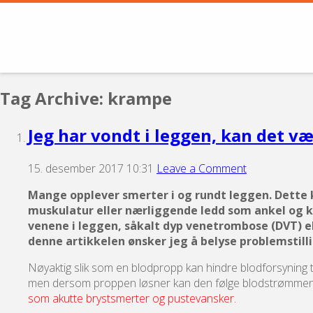
Tag Archive: krampe
Jeg har vondt i leggen, kan det v
15. desember 2017 10:31
Leave a Comment
Mange opplever smerter i og rundt leggen. Dette ka
muskulatur eller nærliggende ledd som ankel og 
venene i leggen, såkalt dyp venetrombose (DVT) ell
denne artikkelen ønsker jeg å belyse problemstill
Nøyaktig slik som en blodpropp kan hindre blodforsyning til
men dersom proppen løsner kan den følge blodstrømmen tilba
som akutte brystsmerter og pustevansker.