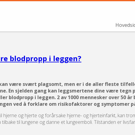
Hovedsi
ære blodpropp i leggen?
n være svært plagsomt, men er i de aller fleste tilfelle
kne. En sjelden gang kan leggsmertene dine være tegn 
er blodpropp i leggen. 2 av 1000 mennesker over 50 år b
ingen ved å forklare om risikofaktorer og symptomer på
 hjerne og hjerte og forårsake hjerne- og hjerteinfarkt, kan tromb
ke til lungene og danne et lungeemboli. Tilstanden er livsfarli