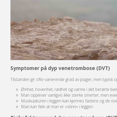
Symptomer på dyp venetrombose (DVT)
Tilstanden gir ofte varierende grad av plager, men typisk o
Ømhet, hovenhet, rødhet og varme i det berørte bei
Man opplever vanligvis ikke sterke smerter, men even
Muskulaturen i leggen kan kjennes fastere og de overf
Man kan føle at man er «stinn» i leggen.