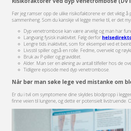
Risikofaktorer ved dyp venetrombose (DVT
Før jeg ramser opp de ulike risikofaktorene er det viktig å
sammenheng. Som du kanskje vil legge merke til, er det my
Dyp venetrombose kan være arvelig og man har funn
Langvarig fysisk inaktivitet. Følg derfor
helsedirekt
Lengre tids inaktivitet, som for eksempel ved et bein
Livsstil spiller også en rolle. Fedme, overvekt og røyki
Bruk av P-piller og graviditet.
Alder. Man ser en økning av antall tilfeller hos de ove
Tidligere episode med dyp venetrombose.
Når bør man søke lege ved mistanke om bl
Er du i tvil om symptomene dine skyldes blodpropp i leggen el
finne veien til lungene, og dette er potensielt livstruende.