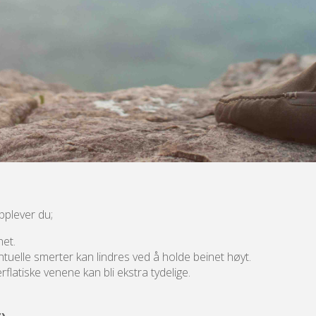
pplever du;
net.
tuelle smerter kan lindres ved å holde beinet høyt.
latiske venene kan bli ekstra tydelige.