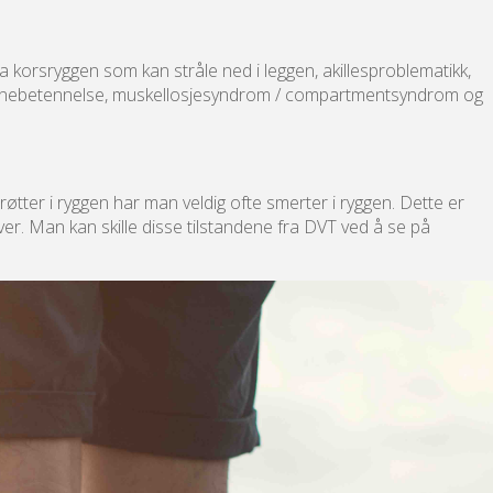
a korsryggen som kan stråle ned i leggen, akillesproblematikk,
einhinnebetennelse, muskellosjesyndrom / compartmentsyndrom og
erøtter i ryggen har man veldig ofte smerter i ryggen. Dette er
er. Man kan skille disse tilstandene fra DVT ved å se på