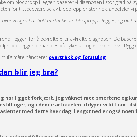
nke om blodpropp i leggen baserer vi diagnosen i stor grad på syk
heten for tilstedeværelse av blodpropp er stor nok, anbefaler vi 
r hvor vi også har hatt mistanke om blodpropp i leggen, og da har
dårene i leggen for å bekrefte eller avkrefte diagnosen. De baser
propp i leggen behandles på sykehus, og er ikke noe vi i Rygg
 mulig måte håndterer
overtråkk og forstuing
.
dan blir jeg bra?
eg har ligget forkjært, jeg våknet med smertene og kunn
stillinger, og i denne artikkelen utdyper vi litt om til
asienter med dette hver dag. Lengst ned er også noen fi