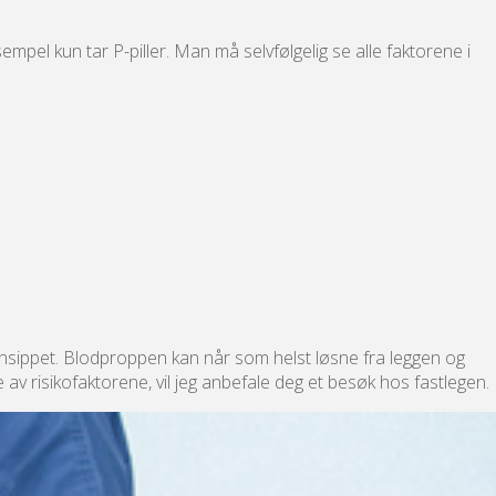
mpel kun tar P-piller. Man må selvfølgelig se alle faktorene i
nsippet. Blodproppen kan når som helst løsne fra leggen og
e av risikofaktorene, vil jeg anbefale deg et besøk hos fastlegen.