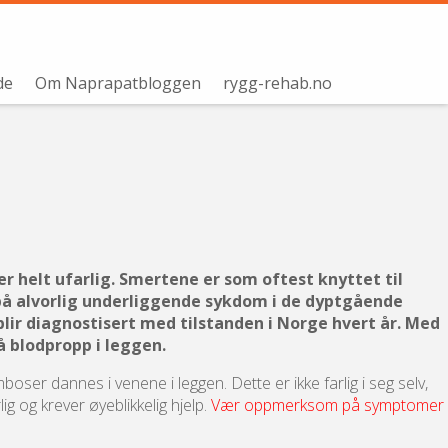
de
Om Naprapatbloggen
rygg-rehab.no
r helt ufarlig. Smertene er som oftest knyttet til
på alvorlig underliggende sykdom i de dyptgående
lir diagnostisert med tilstanden i Norge hvert år. Med
 blodpropp i leggen.
oser dannes i venene i leggen. Dette er ikke farlig i seg selv,
g og krever øyeblikkelig hjelp.
Vær oppmerksom på symptomer