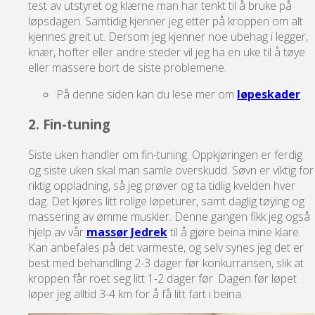
test av utstyret og klærne man har tenkt til å bruke på
løpsdagen. Samtidig kjenner jeg etter på kroppen om alt
kjennes greit ut. Dersom jeg kjenner noe ubehag i legger,
knær, hofter eller andre steder vil jeg ha en uke til å tøye
eller massere bort de siste problemene.
På denne siden kan du lese mer om
løpeskader
.
2. Fin-tuning
Siste uken handler om fin-tuning. Oppkjøringen er ferdig
og siste uken skal man samle overskudd. Søvn er viktig for
riktig oppladning, så jeg prøver og ta tidlig kvelden hver
dag. Det kjøres litt rolige løpeturer, samt daglig tøying og
massering av ømme muskler. Denne gangen fikk jeg også
hjelp av vår
massør Jedrek
til å gjøre beina mine klare.
Kan anbefales på det varmeste, og selv synes jeg det er
best med behandling 2-3 dager før konkurransen, slik at
kroppen får roet seg litt 1-2 dager før. Dagen før løpet
løper jeg alltid 3-4 km for å få litt fart i beina.