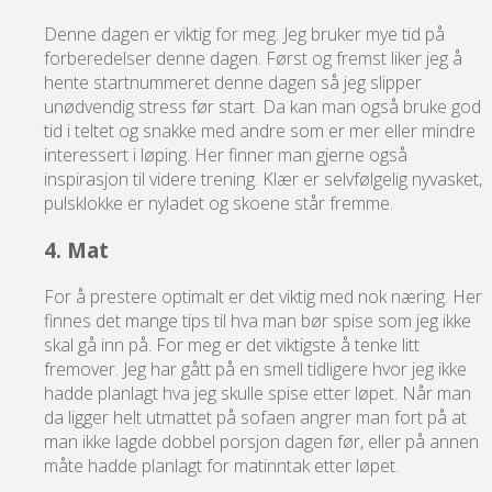
Denne dagen er viktig for meg. Jeg bruker mye tid på
forberedelser denne dagen. Først og fremst liker jeg å
hente startnummeret denne dagen så jeg slipper
unødvendig stress før start. Da kan man også bruke god
tid i teltet og snakke med andre som er mer eller mindre
interessert i løping. Her finner man gjerne også
inspirasjon til videre trening. Klær er selvfølgelig nyvasket,
pulsklokke er nyladet og skoene står fremme.
4. Mat
For å prestere optimalt er det viktig med nok næring. Her
finnes det mange tips til hva man bør spise som jeg ikke
skal gå inn på. For meg er det viktigste å tenke litt
fremover. Jeg har gått på en smell tidligere hvor jeg ikke
hadde planlagt hva jeg skulle spise etter løpet. Når man
da ligger helt utmattet på sofaen angrer man fort på at
man ikke lagde dobbel porsjon dagen før, eller på annen
måte hadde planlagt for matinntak etter løpet.