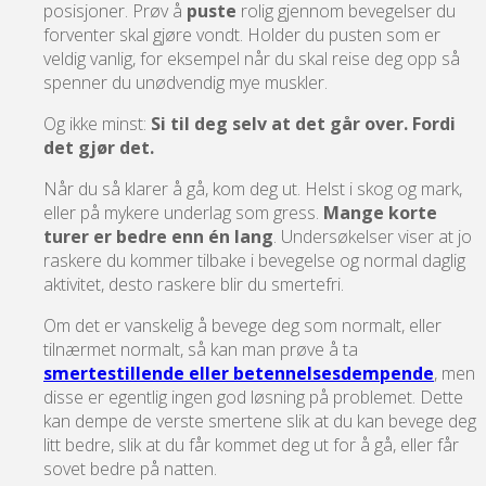
posisjoner. Prøv å
puste
rolig gjennom bevegelser du
forventer skal gjøre vondt. Holder du pusten som er
veldig vanlig, for eksempel når du skal reise deg opp så
spenner du unødvendig mye muskler.
Og ikke minst:
Si til deg selv at det går over. Fordi
det gjør det.
Når du så klarer å gå, kom deg ut. Helst i skog og mark,
eller på mykere underlag som gress.
Mange korte
turer er bedre enn én lang
. Undersøkelser viser at jo
raskere du kommer tilbake i bevegelse og normal daglig
aktivitet, desto raskere blir du smertefri.
Om det er vanskelig å bevege deg som normalt, eller
tilnærmet normalt, så kan man prøve å ta
smertestillende eller betennelsesdempende
, men
disse er egentlig ingen god løsning på problemet. Dette
kan dempe de verste smertene slik at du kan bevege deg
litt bedre, slik at du får kommet deg ut for å gå, eller får
sovet bedre på natten.