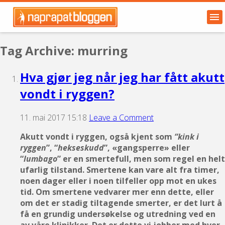
Tag Archive: murring
Hva gjør jeg når jeg har fått akutt
vondt i ryggen?
11. mai 2017 15:18
Leave a Comment
Akutt vondt i ryggen, også kjent som
“kink i
ryggen
”, “
hekseskudd
”, «gangsperre» eller
“
lumbago
” er en smertefull, men som regel en helt
ufarlig tilstand. Smertene kan vare alt fra timer,
noen dager eller i noen tilfeller opp mot en ukes
tid. Om smertene vedvarer mer enn dette, eller
om det er stadig tiltagende smerter, er det lurt å
få en grundig undersøkelse og utredning ved en
av våre klinikker. Det er dette vi jobber med hver