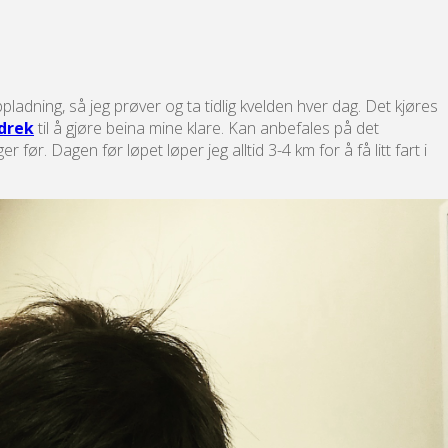
pladning, så jeg prøver og ta tidlig kvelden hver dag. Det kjøres
drek
til å gjøre beina mine klare. Kan anbefales på det
ør. Dagen før løpet løper jeg alltid 3-4 km for å få litt fart i