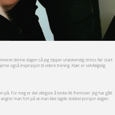
ummeret denne dagen så jeg slipper unødvendig stress før start.
ne også inspirasjon til videre trening. Klær er selvfølgelig
 på. For meg er det viktigste å tenke litt fremover. Jeg har gått
aen angrer man fort på at man ikke lagde dobbel porsjon dagen