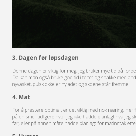
3. Dagen før løpsdagen
Denne dagen er viktig for meg. Jeg bruker mye tid på forb
Da kan man også bruke god tid i teltet og snakke med andre 
nyvasket, pulsklokke er nyladet og skoene står fremme.
4. Mat
For å prestere optimalt er det viktig med nok næring. Her fi
på en smell tidligere hvor jeg ikke hadde planlagt hva jeg
før, eller på annen måte hadde planlagt for matinntak etter