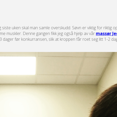
 siste uken skal man samle overskudd. Søvn er viktig for riktig op
ømme muskler. Denne gangen fikk jeg også hjelp av vår
massør Je
ger før konkurransen, slik at kroppen får roet seg litt 1-2 dager f