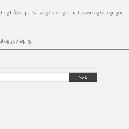
ttet og tråkket på. Så sørg for en god natts søvn og beregn god
l og god løping!