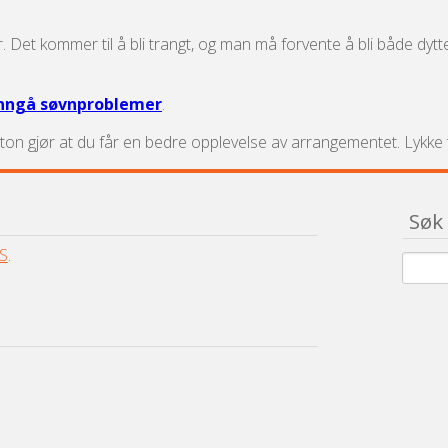
mør. Det kommer til å bli trangt, og man må forvente å bli både dy
unngå søvnproblemer
.
n gjør at du får en bedre opplevelse av arrangementet. Lykke ti
Søk
S
.