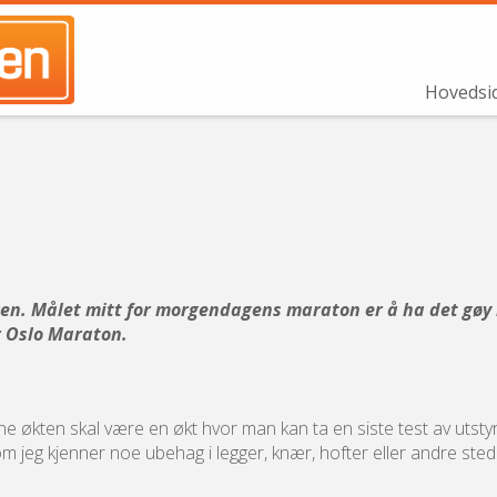
Hovedsi
en. Målet mitt for morgendagens maraton er å ha det gøy m
r Oslo Maraton.
enne økten skal være en økt hvor man kan ta en siste test av utst
m jeg kjenner noe ubehag i legger, knær, hofter eller andre steder