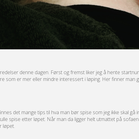
eredelser denne dagen. Først og fremst liker jeg å hente startn
som er mer eller mindre interessert i løping. Her finner man gjer
nnes det mange tips til hva man bør spise som jeg ikke skal gå inn
 skulle spise etter løpet. Når man da ligger helt utmattet på sof
 løpet.