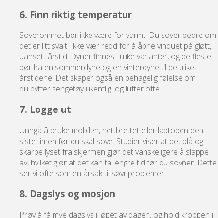
6. Finn riktig temperatur
Soverommet bør ikke være for varmt. Du sover bedre om
det er litt svalt. Ikke vær redd for å åpne vinduet på gløtt,
uansett årstid. Dyner finnes i ulike varianter, og de fleste
bør ha en sommerdyne og en vinterdyne til de ulike
årstidene. Det skaper også en behagelig følelse om
du bytter sengetøy ukentlig, og lufter ofte.
7. Logge ut
Unngå å bruke mobilen, nettbrettet eller laptopen den
siste timen før du skal sove. Studier viser at det blå og
skarpe lyset fra skjermen gjør det vanskeligere å slappe
av, hvilket gjør at det kan ta lengre tid før du sovner. Dette
ser vi ofte som en årsak til søvnproblemer.
8. Dagslys og mosjon
Prøv å få mye dagslys i løpet av dagen, og hold kroppen i