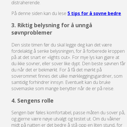
distraherende.
På denne siden kan du lese
5 tips for å sovne bedre
.
3. Riktig belysning for å unngå
søvnproblemer
Den siste timen før du skal legge deg kan det være
fordelaktig å senke belysningen, for å forberede kroppen
på at det snart er «lights out». For mye lys kan gjøre at
du ikke sovner, eller sover like dypt. Den beste søvnen får
du når det er bekmørkt. For å få det mørkt på
soverommet finnes det ulike mørkleggingsgardiner, som
samtidig forhindrer innsyn. Eventuelt kan du bruke
sovemaske som mange benytter når de er på reise.
4. Sengens rolle
Sengen bør føles komfortabel, passe måten du sover på,
og gjerne være nøye utvalgt og testet ut. Om du våkner
midt på natten er det bedre å stå opp en liten stund, for