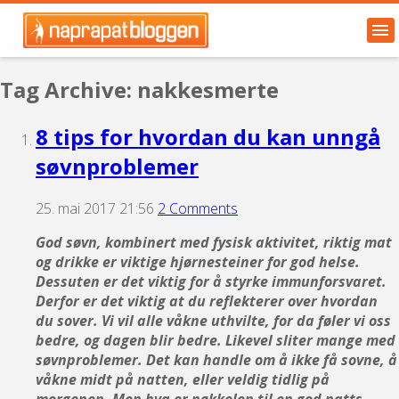
Tag Archive: nakkesmerte
8 tips for hvordan du kan unngå
søvnproblemer
25. mai 2017 21:56
2 Comments
God søvn, kombinert med fysisk aktivitet, riktig mat
og drikke er viktige hjørnesteiner for god helse.
Dessuten er det viktig for å styrke immunforsvaret.
Derfor er det viktig at du reflekterer over hvordan
du sover. Vi vil alle våkne uthvilte, for da føler vi oss
bedre, og dagen blir bedre. Likevel sliter mange med
søvnproblemer. Det kan handle om å ikke få sovne, å
våkne midt på natten, eller veldig tidlig på
morgenen. Men hva er nøkkelen til en god natts