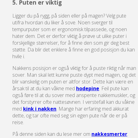
5. Puten er viktig
Ligger du på rygg, på siden eller på magen? Velg pute
utifra hvordan du liker å sove. Noen sverger til
tempurputer som er ergonomisk tilpassede, og noen
hater dem. Det er derfor viktig å prøve ut ulike puter i
forskjellige størrelser, for å finne den som gir deg best
støtte. Da blir det enklere å finne en god posisjon du kan
hvile i.
Nakkens posisjon er også viktig for å puste riktig når man
sover. Man skal lett kunne puste dypt med magen, og det
blir vanskelig om puten er altfor stor. Dette kan være en
årsak til at du kan våkne med
hodepine
. Feil pute kan
også føre til at du sover med anspente nakkemuskler, og
det forstyrrer ofte nattesøvnen. I verstefall kan du våkne
med
kink i nakken
. Mange har erfaring med akkurat
dette, og tar ofte med seg sin egen pute når de er på
reise.
På denne siden kan du lese mer om
nakkesmerter
.