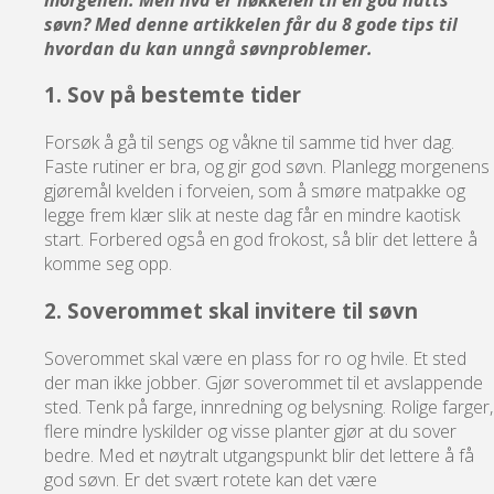
søvn? Med denne artikkelen får du 8 gode tips til
hvordan du kan unngå søvnproblemer.
1. Sov på bestemte tider
Forsøk å gå til sengs og våkne til samme tid hver dag.
Faste rutiner er bra, og gir god søvn. Planlegg morgenens
gjøremål kvelden i forveien, som å smøre matpakke og
legge frem klær slik at neste dag får en mindre kaotisk
start. Forbered også en god frokost, så blir det lettere å
komme seg opp.
2. Soverommet skal invitere til søvn
Soverommet skal være en plass for ro og hvile. Et sted
der man ikke jobber. Gjør soverommet til et avslappende
sted. Tenk på farge, innredning og belysning. Rolige farger,
flere mindre lyskilder og visse planter gjør at du sover
bedre. Med et nøytralt utgangspunkt blir det lettere å få
god søvn. Er det svært rotete kan det være