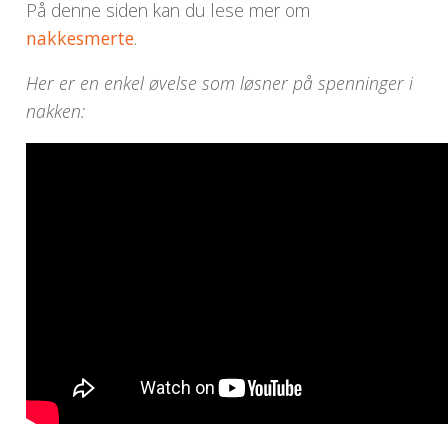
På denne siden kan du lese mer om
nakkesmerte
.
Her er en enkel øvelse som løsner på spenninger i
nakken: