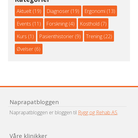
Aktuelt
(19)
Diagnoser
(19)
Ergonomi
(13)
Events
(11)
Forskning
(4)
Kosthold
(7)
Kurs
(1)
Pasienthistorier
(9)
Trening
(22)
Øvelser
(6)
Naprapatbloggen
Naprapatbloggen er bloggen til
Rygg og Rehab AS
.
Våre klinikker