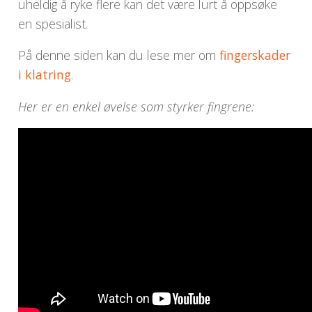
uheldig å ryke flere kan det være lurt å oppsøke
en spesialist.
På denne siden kan du lese mer om
fingerskader
i klatring
.
Her er en enkel øvelse som styrker fingrene: