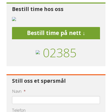
Bestill time hos oss
Bestill time på nett ↓
02385
Still oss et spørsmål
Navn
*
Telefon