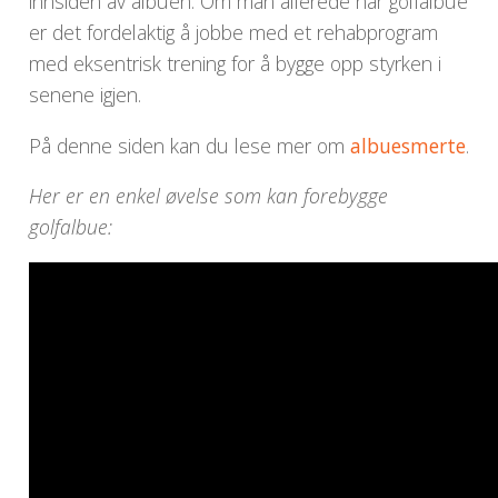
innsiden av albuen. Om man allerede har golfalbue
er det fordelaktig å jobbe med et rehabprogram
med eksentrisk trening for å bygge opp styrken i
senene igjen.
På denne siden kan du lese mer om
albuesmerte
.
Her er en enkel øvelse som kan forebygge
golfalbue: