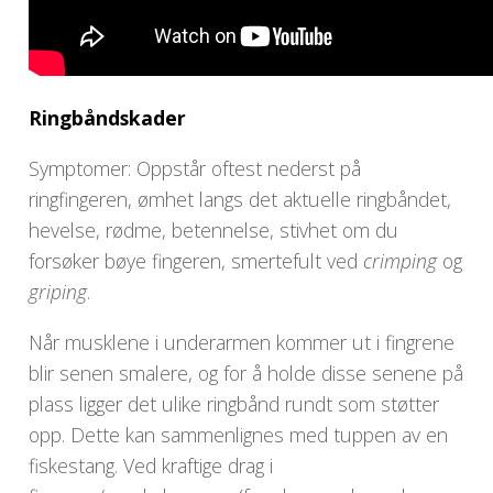
Ringbåndskader
Symptomer: Oppstår oftest nederst på
ringfingeren, ømhet langs det aktuelle ringbåndet,
hevelse, rødme, betennelse, stivhet om du
forsøker bøye fingeren, smertefult ved
crimping
og
griping
.
Når musklene i underarmen kommer ut i fingrene
blir senen smalere, og for å holde disse senene på
plass ligger det ulike ringbånd rundt som støtter
opp. Dette kan sammenlignes med tuppen av en
fiskestang. Ved kraftige drag i