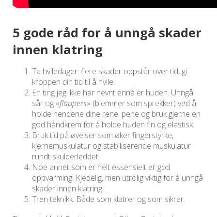
5 gode råd for å unngå skader
innen klatring
Ta hviledager: flere skader oppstår over tid, gi
kroppen din tid til å hvile.
En ting jeg ikke har nevnt ennå er huden. Unngå
sår og «
flappers
» (blemmer som sprekker) ved å
holde hendene dine rene, pene og bruk gjerne en
god håndkrem for å holde huden fin og elastisk.
Bruk tid på øvelser som øker fingerstyrke,
kjernemuskulatur og stabiliserende muskulatur
rundt skulderleddet.
Noe annet som er helt essensielt er god
oppvarming. Kjedelig, men utrolig viktig for å unngå
skader innen klatring.
Tren teknikk. Både som klatrer og som sikrer.