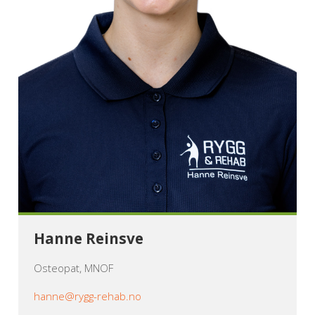
Hanne Reinsve
Osteopat, MNOF
hanne@rygg-rehab.no