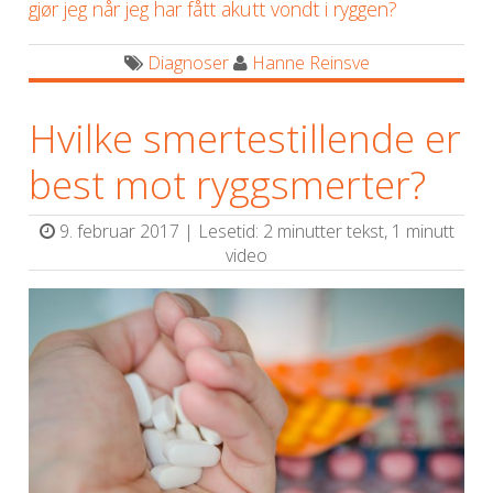
gjør jeg når jeg har fått akutt vondt i ryggen?
Diagnoser
Hanne Reinsve
Hvilke smertestillende er
best mot ryggsmerter?
9. februar 2017 | Lesetid: 2 minutter tekst, 1 minutt
video